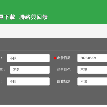
單下載
聯絡與回饋
：
出發日期：
算：
銷售特色：
：
團體類別：