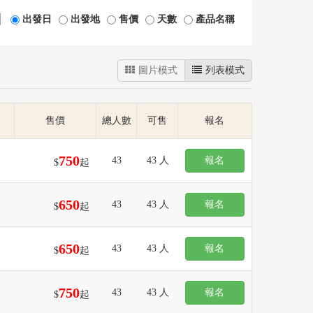
│
出發日
出發地
售價
天數
產品名稱
圖片模式
列表模式
售價
總人數
可售
報名
750
43
43 人
報名
$
起
650
43
43 人
報名
$
起
650
43
43 人
報名
$
起
750
43
43 人
報名
$
起