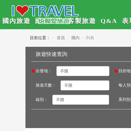
國內旅遊
國內訂房
客製旅遊
Q&A
表
目前位置：
首頁
國內
列表
出發地：
目的地
旅遊天數：
每人預
線別：
系列別