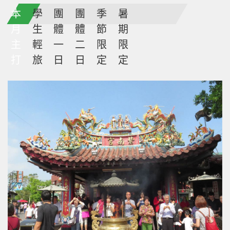
本
學
團
團
季
暑
月
生
體
體
節
期
主
輕
一
二
限
限
打
旅
日
日
定
定