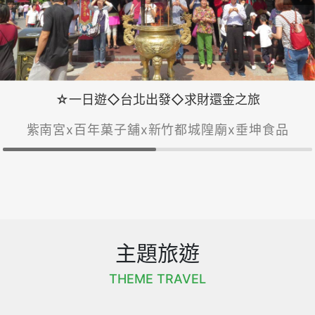
☆一日遊◇台北出發◇求財還金之旅
紫南宮x百年菓子舖x新竹都城隍廟x垂坤食品
主題旅遊
THEME TRAVEL