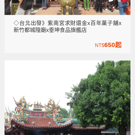
◇台北出發》紫南宮求財還金x百年菓子舖x
新竹都城隍廟x垂坤食品旗艦店
650起
NT$