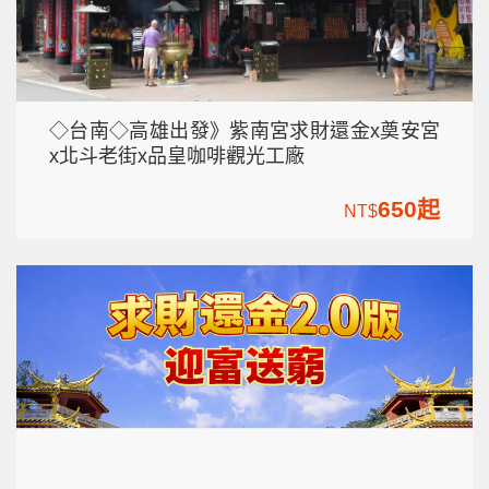
◇台南◇高雄出發》紫南宮求財還金x奠安宮
x北斗老街x品皇咖啡觀光工廠
650起
NT$