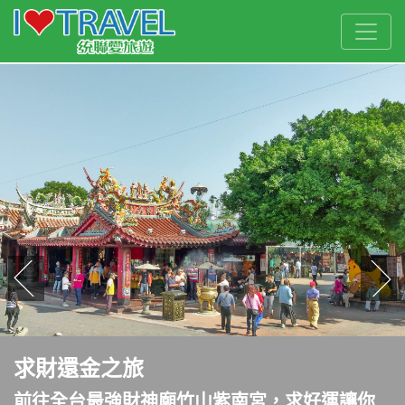
往前
往
求財還金之旅
前往全台最強財神廟竹山紫南宮，求好運讓你