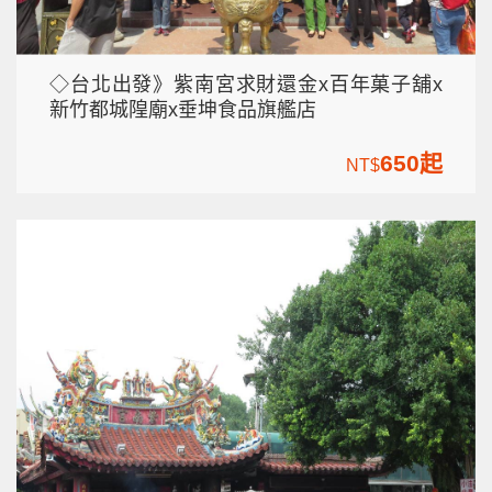
◇台北出發》紫南宮求財還金x百年菓子舖x
新竹都城隍廟x垂坤食品旗艦店
650起
NT$