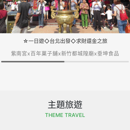
☆一日遊◇台北出發◇求財還金之旅
紫南宮x百年菓子舖x新竹都城隍廟x垂坤食品
主題旅遊
THEME TRAVEL