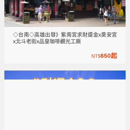
◇台南◇高雄出發》紫南宮求財還金x奠安宮
x北斗老街x品皇咖啡觀光工廠
650起
NT$