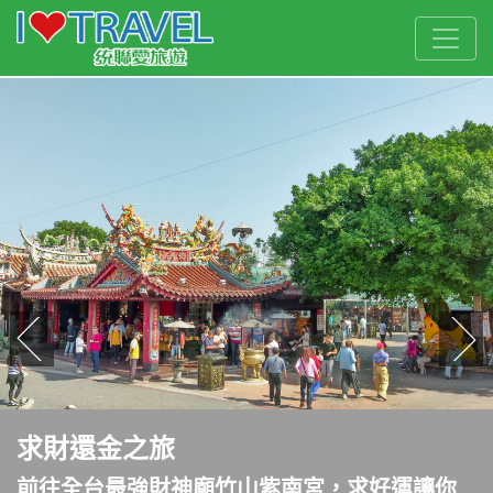
往前
往
求財還金之旅
前往全台最強財神廟竹山紫南宮，求好運讓你