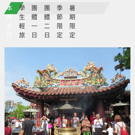
本
學
團
團
季
暑
月
生
體
體
節
期
主
輕
一
二
限
限
打
旅
日
日
定
定