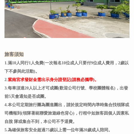
旅客須知
1.滿10人同行1人免費(一次報名10位成人只要付9位成人費用，2歲以
下不參與此活動)。
2.
紫南宮求發財金需出示身分證登記(請務必攜帶)。
3.每車須達20人以上才可成團(歡迎公司行號、學校團體報名)，出發
前5天會通知是否成團。
4.本公司定期旅行團為團進團出，請於規定時間內準時集合找領隊或
司機報到(領隊著統聯愛旅遊綠色背心)，行程中如旅客因個人因素私
自脫 隊或集合不到，本公司不予退費。
5.
為確保旅客安全超過75歲以上需一位年滿20歲成人陪同。