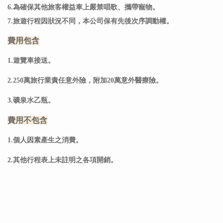
6.
為確保其他旅客權益車上嚴禁唱歌、
攜帶寵物
。
7.旅遊行程因狀況不同，本公司保有先後次序調動權。
費用包含
1.遊覽車接送。
2.250萬旅行業責任意外險，附加20萬意外醫療險。
3.礦泉水乙瓶。
費用不包含
1.個人因素產生之消費。
2.其他行程表上未註明之各項開銷。