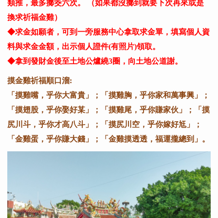
類推，最多擲筊六次。 （如果都沒擲到就要下次再來或是
換求祈福金雞）
◆求金如願者，可到一旁服務中心拿取求金單，填寫個人資
料與求金金額，出示個人證件(有照片)領取。
◆拿到發財金後至土地公爐繞3圈，向土地公道謝。
摸金雞祈福順口溜:
「摸雞嘴，乎你大富貴」；「摸雞胸，乎你家和萬事興」；
「摸翅股，乎你娶好某」；「摸雞尾，乎你賺家伙」；「摸
尻川斗，乎你才高八斗」；「摸尻川空，乎你嫁好尪」；
「金雞蛋，乎你賺大錢」；「金雞摸透透，福運攏總到」。