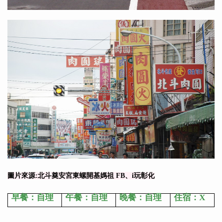
圖片來源:北斗奠安宮東螺開基媽祖 FB、i玩彰化
早餐：自理
午餐：自理
晚餐：自理
住宿：X