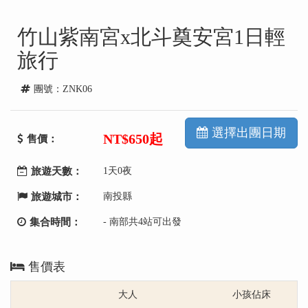
竹山紫南宮x北斗奠安宮1日輕
旅行
團號：ZNK06
選擇出團日期
NT
$650起
售價：
旅遊天數：
1天0夜
旅遊城市：
南投縣
集合時間：
- 南部共4站可出發
售價表
大人
小孩佔床