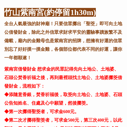
竹山紫南宮(約停留1h30m)
全台人氣最強的財神廟！只要信眾擲出「聖茭」即可向土地
公借發財金，除此之外信眾求財求平安的靈驗事蹟族繁不及
備載，廟內的金雞母也是紫南宮的招牌，想擁有好運的信眾
別忘了好好摸一摸金雞，各個部位都代表不同的好運，讓你
一年都順遂！
紫南宮借發財金 想求金的民眾記得先向土地公、土地婆、
石頭公焚香祈福之後，再到最裡頭找土地公、土地婆擲筊借
發財金，流程如下：
◆添隨意香銀，焚香祈福後，取筊向土地公、土地婆、石頭
公告知姓名、住處及心中願望，然後擲筊。
◆第一次擲得聖筊者，可求金600元。
◆第二次才擲得聖筊者，可求金500元，第三次400元，以此