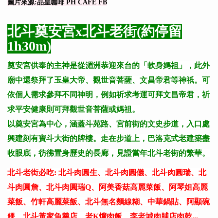
圖片來源:品皇咖啡 PH CAFÉ FB
北斗奠安宮x北斗老街(約停留
1h30m)
奠安宮供奉的主神是從湄洲恭迎來台的「軟身媽祖」，此外
廟中還祭拜了玉皇大帝、觀世音菩薩、文昌帝君等神祇。可
依個人需求參拜不同神明，例如祈求考運可拜文昌帝君，祈
求平安健康則可拜觀世音菩薩或媽祖。
以奠安宮為中心，涵蓋斗苑路、宮前街的文史步道，入口處
興建刻有寶斗大街的牌樓。走在步道上，巴洛克式老建築盡
收眼底，彷彿置身歷史的長廊，見證當年北斗老街的繁華。
北斗老街必吃: 北斗肉圓生、北斗肉圓儀、北斗肉圓瑞、北
斗肉圓詹、北斗肉圓瑞Q、阿美香菇高麗菜飯、阿琴姐高麗
菜飯、竹軒高麗菜飯、北斗無名麵線糊、中華鍋貼、阿顯碗
粿、北斗黃家魚羹店、老K爌肉飯、李老城肉脯店肉乾...