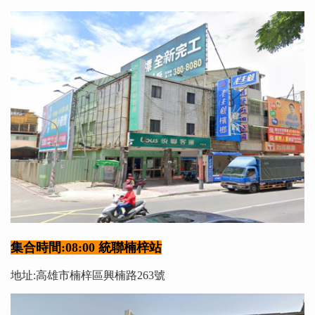
集合時間:08:00 統聯楠梓站
地址:高雄市楠梓區興楠路263號