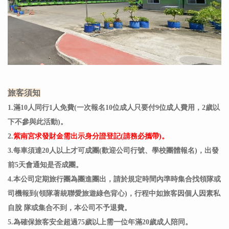
旅客須知
1.滿10人同行1人免費(一次報名10位成人只要付9位成人費用，2歲以
下不參與此活動)。
2.
紫南宮求發財金需出示身分證登記(請務必攜帶)。
3.每車須達20人以上才可成團(歡迎公司行號、學校團體報名)，出發
前5天會通知是否成團。
4.本公司定期旅行團為團進團出，請於規定時間內準時集合找領隊或
司機報到(領隊著統聯愛旅遊綠色背心)，行程中如旅客因個人因素私
自脫 隊或集合不到，本公司不予退費。
5.
為確保旅客安全超過75歲以上需一位年滿20歲成人陪同。