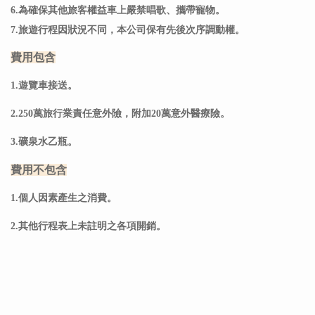
6.
為確保其他旅客權益車上嚴禁唱歌、
攜帶寵物
。
7.旅遊行程因狀況不同，本公司保有先後次序調動權。
費用包含
1.遊覽車接送。
2.250萬旅行業責任意外險，附加20萬意外醫療險。
3.礦泉水乙瓶。
費用不包含
1.個人因素產生之消費。
2.其他行程表上未註明之各項開銷。