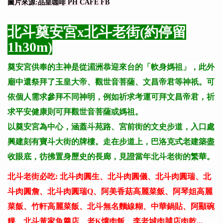
圖片來源:品皇咖啡 PH CAFÉ FB
北斗奠安宮x北斗老街(約停留
1h30m)
奠安宮供奉的主神是從湄洲恭迎來台的「軟身媽祖」，此外
廟中還祭拜了玉皇大帝、觀世音菩薩、文昌帝君等神祇。可
依個人需求參拜不同神明，例如祈求考運可拜文昌帝君，祈
求平安健康則可拜觀世音菩薩或媽祖。
以奠安宮為中心，涵蓋斗苑路、宮前街的文史步道，入口處
興建刻有寶斗大街的牌樓。走在步道上，巴洛克式老建築盡
收眼底，彷彿置身歷史的長廊，見證當年北斗老街的繁華。
北斗老街必吃: 北斗肉圓生、北斗肉圓儀、北斗肉圓瑞、北
斗肉圓詹、北斗肉圓瑞Q、阿美香菇高麗菜飯、阿琴姐高麗
菜飯、竹軒高麗菜飯、北斗無名麵線糊、中華鍋貼、阿顯碗
粿、北斗黃家魚羹店、老K爌肉飯、李老城肉脯店肉乾...