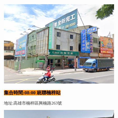
集合時間:08:00 統聯楠梓站
地址:高雄市楠梓區興楠路263號