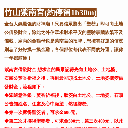
竹山紫南宮(約停留1h30m)
全台人氣最強的財神廟！只要信眾擲出「聖茭」即可向土地
公借發財金，除此之外信眾求財求平安的靈驗事蹟族繁不及
備載，廟內的金雞母也是紫南宮的招牌，想擁有好運的信眾
別忘了好好摸一摸金雞，各個部位都代表不同的好運，讓你
一年都順遂！
紫南宮借發財金 想求金的民眾記得先向土地公、土地婆、
石頭公焚香祈福之後，再到最裡頭找土地公、土地婆擲筊借
發財金，流程如下：
◆添隨意香銀，焚香祈福後，取筊向土地公、土地婆、石頭
公告知姓名、住處及心中願望，然後擲筊。
◆第一次擲得聖筊者，可求金600元。
◆第二次才擲得聖筊者，可求金500元，第三次400元，以此