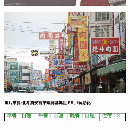
圖片來源:北斗奠安宮東螺開基媽祖 FB、i玩彰化
早餐：自理
午餐：自理
晚餐：自理
住宿：X