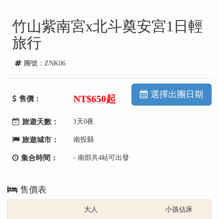
竹山紫南宮x北斗奠安宮1日輕
旅行
團號：ZNK06
選擇出團日期
NT
$650起
售價：
旅遊天數：
1天0夜
旅遊城市：
南投縣
集合時間：
- 南部共4站可出發
售價表
大人
小孩佔床