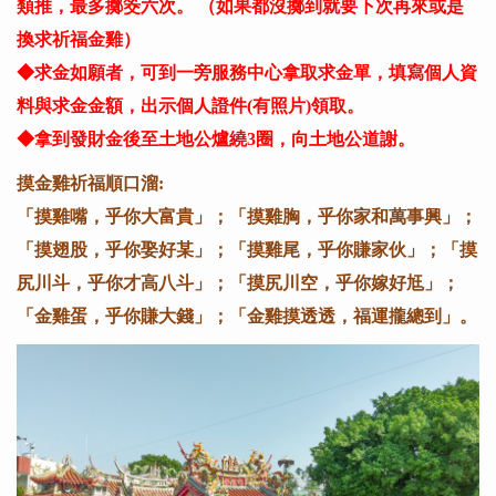
類推，最多擲筊六次。 （如果都沒擲到就要下次再來或是
換求祈福金雞）
◆求金如願者，可到一旁服務中心拿取求金單，填寫個人資
料與求金金額，出示個人證件(有照片)領取。
◆拿到發財金後至土地公爐繞3圈，向土地公道謝。
摸金雞祈福順口溜:
「摸雞嘴，乎你大富貴」；「摸雞胸，乎你家和萬事興」；
「摸翅股，乎你娶好某」；「摸雞尾，乎你賺家伙」；「摸
尻川斗，乎你才高八斗」；「摸尻川空，乎你嫁好尪」；
「金雞蛋，乎你賺大錢」；「金雞摸透透，福運攏總到」。