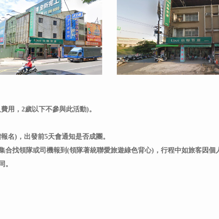
成人費用，2歲以下不參與此活動)。
體報名)，出發前5天會通知是否成團。
集合找領隊或司機報到(領隊著統聯愛旅遊綠色背心)，行程中如旅客因個
同。