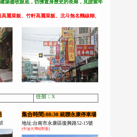
建築盡收眼底，彷彿置身歷史的長廊，見證當年
姐高麗菜飯、竹軒高麗菜飯、北斗無名麵線糊、
住宿：X
站
集合時間:08:30
統聯永康停車場
號
地址:台南市永康區復興路52-15號
(中油大灣站對面)