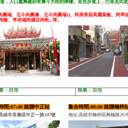
道，入口處興建刻有寶斗大街的牌樓。走在步道上，巴洛克式老
斗肉圓瑞、北斗肉圓詹、北斗肉圓瑞Q、阿美香菇高麗菜飯、阿琴
飯、李老城肉脯店肉乾...等。
餐：自理
晚餐：自理
間:07:40 統聯中正站
集合時間:08:00 統聯楠梓
:高雄市苓雅區中正一路107號
地址:高雄市楠梓區興楠路263