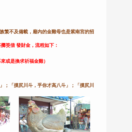
族繁不及備載，廟內的金雞母也是紫南宮的招
擲筊借 發財金，流程如下：
再來或是換求祈福金雞）
」；「摸尻川斗，乎你才高八斗」；「摸尻川