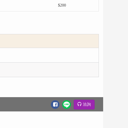
$200
洽詢