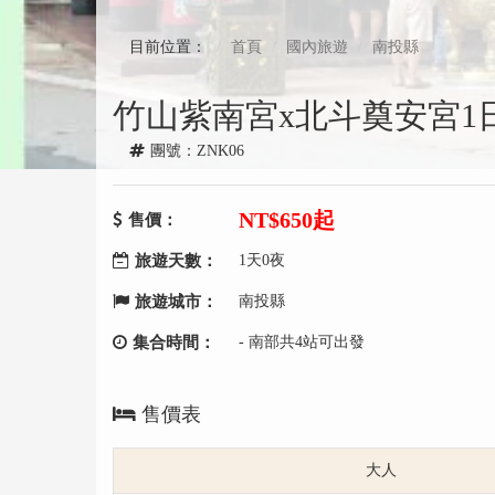
目前位置：
首頁
國內旅遊
南投縣
竹山紫南宮x北斗奠安宮1
團號：ZNK06
NT
$650起
售價：
旅遊天數：
1天0夜
旅遊城市：
南投縣
集合時間：
- 南部共4站可出發
售價表
大人