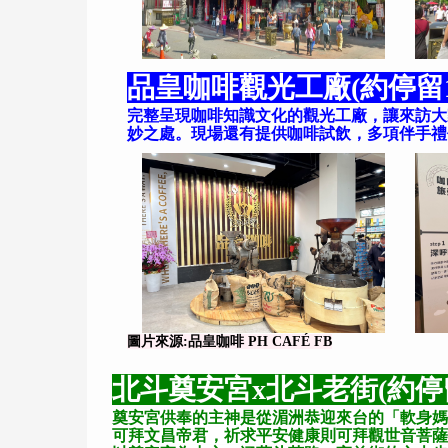
品皇咖啡觀光工廠(約停留1
完整呈現咖啡知識文化的觀光工廠，讓來訪大
妙之處。現場還有提供咖啡試飲，多項伴手禮
圖片來源:品皇咖啡 PH CAFÉ FB
北斗奠安宮x北斗老街(約停留
奠安宮供奉的主神是從湄洲恭迎來台的「軟身媽
可拜文昌帝君，祈求平安健康則可拜觀世音菩薩