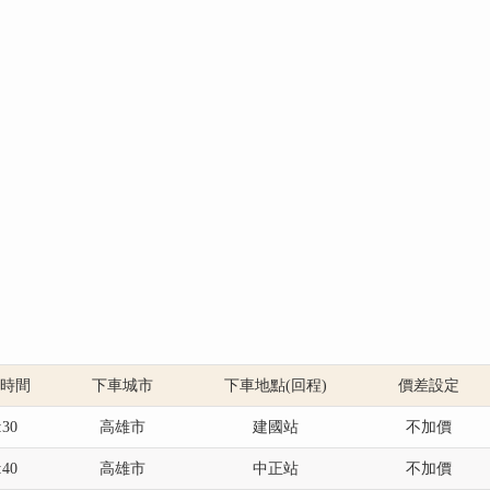
發時間
下車城市
下車地點(回程)
價差設定
:30
高雄市
建國站
不加價
:40
高雄市
中正站
不加價