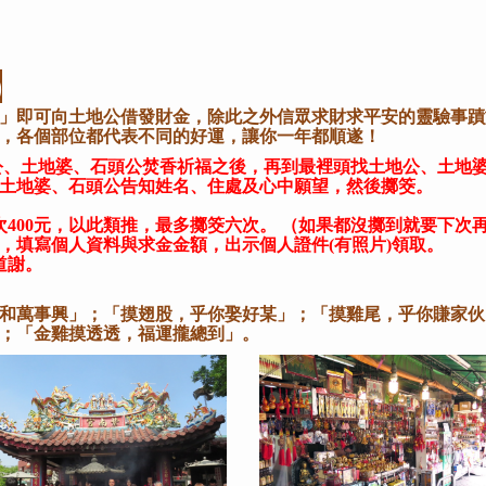
)
」即可向土地公借發財金，除此之外信眾求財求平安的靈驗事蹟
，各個部位都代表不同的好運，讓你一年都順遂！
公、土地婆、石頭公焚香祈福之後，再到最裡頭找土地公、土地婆
土地婆、石頭公告知姓名、住處及心中願望，然後擲筊。
次400元，以此類推，最多擲筊六次。 （如果都沒擲到就要下次
，填寫個人資料與求金金額，出示個人證件(有照片)領取。
道謝。
和萬事興」；「摸翅股，乎你娶好某」；「摸雞尾，乎你賺家伙
；「金雞摸透透，福運攏總到」。