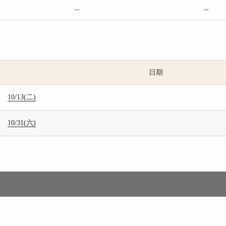
--
--
日期
10/13(二)
10/31(六)