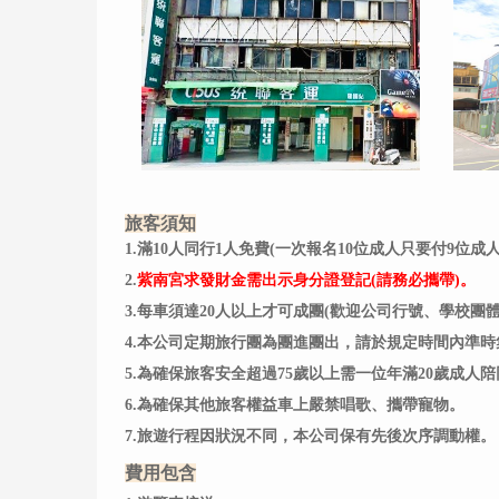
旅客須知
1.滿10人同行1人免費(一次報名10位成人只要付9位
2.
紫南宮求發財金需出示身分證登記(請務必攜帶)。
3.每車須達20人以上才可成團(歡迎公司行號、學校團
4.本公司定期旅行團為團進團出，請於規定時間內準時
5.
為確保旅客安全超過75歲以上需一位年滿20歲成人陪
6.
為確保其他旅客權益車上嚴禁唱歌、
攜帶寵物
。
7.旅遊行程因狀況不同，本公司保有先後次序調動權。
費用包含