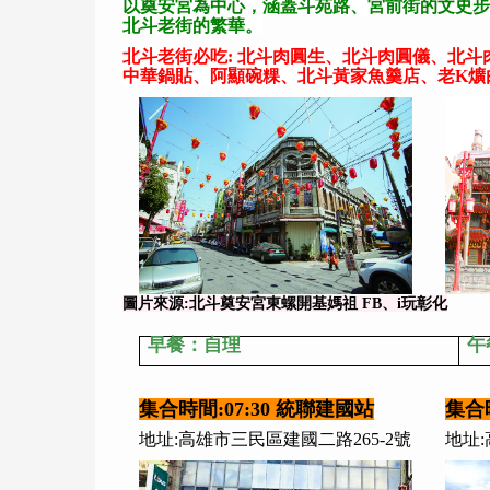
以奠安宮為中心，涵蓋斗苑路、宮前街的文史步
北斗老街的繁華。
北斗老街必吃: 北斗肉圓生、北斗肉圓儀、北
中華鍋貼、阿顯碗粿、北斗黃家魚羹店、老K爌肉
圖片來源:北斗奠安宮東螺開基媽祖 FB、i玩彰化
早餐：自理
午
集合時間:07:30 統聯建國站
集合時
地址:高雄市三民區建國二路265-2號
地址