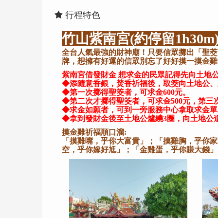
行程特色
竹山紫南宮(約停留1h30m
全台人氣最強的財神廟！只要信眾擲出「聖茭
牌，想擁有好運的信眾別忘了好好摸一摸金雞
紫南宮借發財金 想求金的民眾記得先向土地
◆添隨意香銀，焚香祈福後，取筊向土地公、
◆第一次擲得聖筊者，可求金600元。
◆第二次才擲得聖筊者，可求金500元，第三
◆求金如願者，可到一旁服務中心拿取求金單
◆拿到發財金後至土地公爐繞3圈，向土地公
摸金雞祈福順口溜:
「摸雞嘴，乎你大富貴」；「摸雞胸，乎你家
空，乎你嫁好尪」；「金雞蛋，乎你賺大錢」