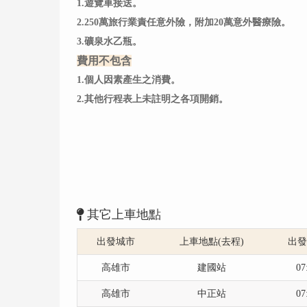
1.遊覽車接送。
2.250萬旅行業責任意外險，附加20萬意外醫療險。
3.礦泉水乙瓶。
費用不包含
1.個人因素產生之消費。
2.其他行程表上未註明之各項開銷。
其它上車地點
出發城市
上車地點(去程)
出
高雄市
建國站
07
高雄市
中正站
07