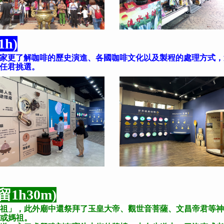
h)
家更了解咖啡的歷史演進、各國咖啡文化以及製程的處理方式，
任君挑選。
1h30m)
祖」，此外廟中還祭拜了玉皇大帝、觀世音菩薩、文昌帝君等神
或媽祖。