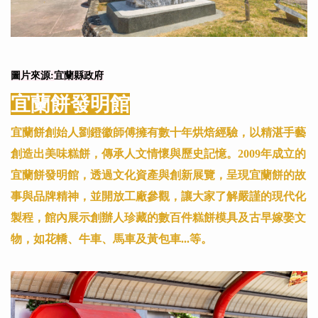
圖片來源:宜蘭縣政府
宜蘭餅發明館
宜蘭餅創始人劉鐙徽師傅擁有數十年烘焙經驗，以精湛手藝
創造出美味糕餅，傳承人文情懷與歷史記憶。2009年成立的
宜蘭餅發明館，透過文化資產與創新展覽，呈現宜蘭餅的故
事與品牌精神，並開放工廠參觀，讓大家了解嚴謹的現代化
製程，館內展示創辦人珍藏的數百件糕餅模具及古早嫁娶文
物，如花轎、牛車、馬車及黃包車...等。