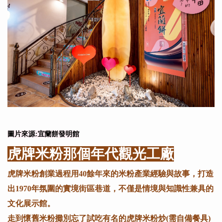
圖片來源:宜蘭餅發明館
虎牌米粉那個年代觀光工廠
虎牌米粉創業過程用40餘年來的米粉產業經驗與故事，打造
出1970年氛圍的實境街區巷道，不僅是情境與知識性兼具的
文化展示館。
走到懷舊米粉攤別忘了試吃有名的虎牌米粉炒(需自備餐具)