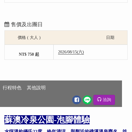
售價及出團日
價格 ( 大人 )
日期
2026/08/15(六)
NT$ 750 起
行程特色
其他說明
洽詢
行程特色
蘇澳冷泉公園-泡腳體驗
水恆溫約攝氏22度，終年清涼，與鄰近的礁溪溫泉齊名，並