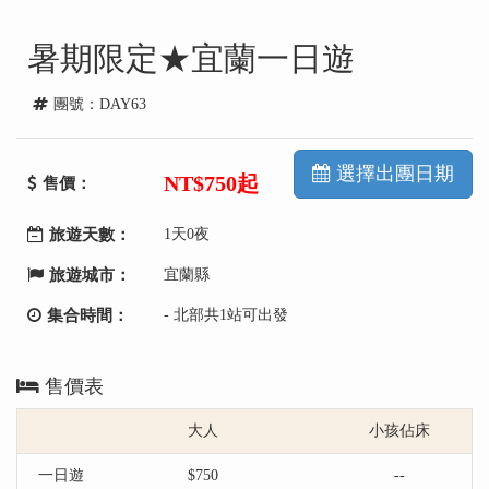
暑期限定★宜蘭一日遊
團號：DAY63
選擇出團日期
NT
$750起
售價：
旅遊天數：
1天0夜
旅遊城市：
宜蘭縣
集合時間：
- 北部共1站可出發
售價表
大人
小孩佔床
一日遊
$750
--