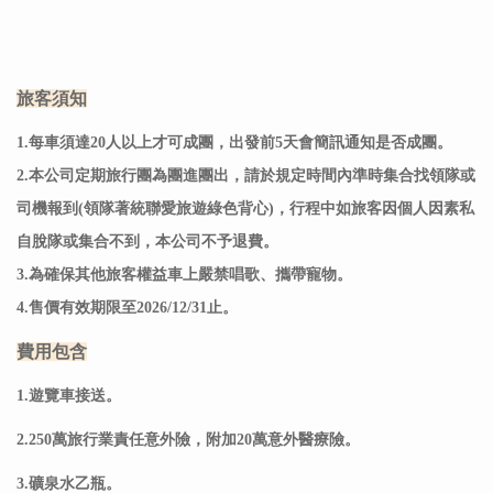
旅客須知
1.每車須達20人以上才可成團，出發前5天會簡訊通知是否成團。
2.本公司定期旅行團為團進團出，請於規定時間內準時集合找領隊或
司機報到(領隊著統聯愛旅遊綠色背心)，行程中如旅客因個人因素私
自脫隊或集合不到，本公司不予退費。
3.為確保其他旅客權益車上嚴禁唱歌、攜帶寵物。
4.售價有效期限至2026/12/31止。
費用包含
1.遊覽車接送。
2.250萬旅行業責任意外險，附加20萬意外醫療險。
3.礦泉水乙瓶。