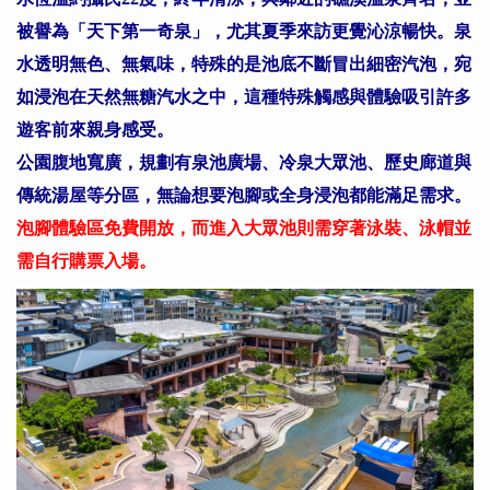
被譽為「天下第一奇泉」，尤其夏季來訪更覺沁涼暢快。泉
水透明無色、無氣味，特殊的是池底不斷冒出細密汽泡，宛
如浸泡在天然無糖汽水之中，這種特殊觸感與體驗吸引許多
遊客前來親身感受。
公園腹地寬廣，規劃有泉池廣場、冷泉大眾池、歷史廊道與
傳統湯屋等分區，無論想要泡腳或全身浸泡都能滿足需求。
泡腳體驗區免費開放，而進入大眾池則需穿著泳裝、泳帽並
需自行購票入場。