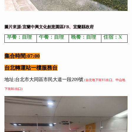
圖片來源:宜蘭中興文化創意園區FB、宜蘭縣政府
早餐：自理
午餐：自理
晚餐：自理
住宿：X
集合時間:07:00
台北轉運站一樓服務台
地址:台北市大同區市民大道一段209號
(台北地下街Y1出口、中山地
下街R1出口)