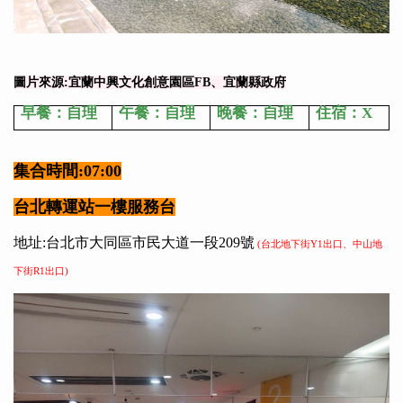
圖片來源:宜蘭中興文化創意園區FB、宜蘭縣政府
早餐：自理
午餐：自理
晚餐：自理
住宿：X
集合時間:07:00
台北轉運站一樓服務台
地址:台北市大同區市民大道一段209號
(台北地下街Y1出口、中山地
下街R1出口)