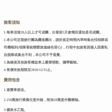
旅客須知
1.每車須達20人以上才可成團，出發前5天會簡訊通知是否成團。
2.本公司定期旅行團為團進團出，請於規定時間內準時集合找領隊或
司機報到(領隊著統聯愛旅遊綠色背心)，行程中如旅客因個人因素私
自脫隊或集合不到，本公司不予退費。
3.為確保其他旅客權益車上嚴禁唱歌、攜帶寵物。
4.售價有效期限至2026/12/31止。
費用包含
1.遊覽車接送。
2.250萬旅行業責任意外險，附加20萬意外醫療險。
3.礦泉水乙瓶。