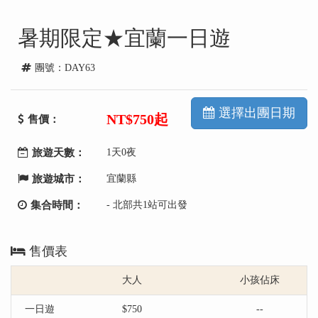
暑期限定★宜蘭一日遊
團號：DAY63
選擇出團日期
NT
$750起
售價：
旅遊天數：
1天0夜
旅遊城市：
宜蘭縣
集合時間：
- 北部共1站可出發
售價表
大人
小孩佔床
一日遊
$750
--