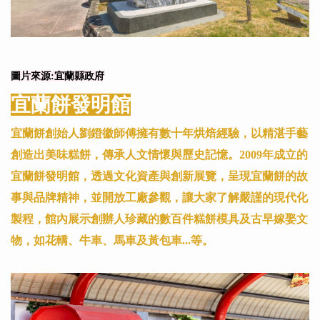
圖片來源:宜蘭縣政府
宜蘭餅發明館
宜蘭餅創始人劉鐙徽師傅擁有數十年烘焙經驗，以精湛手藝
創造出美味糕餅，傳承人文情懷與歷史記憶。2009年成立的
宜蘭餅發明館，透過文化資產與創新展覽，呈現宜蘭餅的故
事與品牌精神，並開放工廠參觀，讓大家了解嚴謹的現代化
製程，館內展示創辦人珍藏的數百件糕餅模具及古早嫁娶文
物，如花轎、牛車、馬車及黃包車...等。