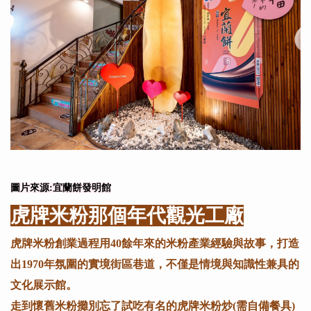
圖片來源:宜蘭餅發明館
虎牌米粉那個年代觀光工廠
虎牌米粉創業過程用40餘年來的米粉產業經驗與故事，打造
出1970年氛圍的實境街區巷道，不僅是情境與知識性兼具的
文化展示館。
走到懷舊米粉攤別忘了試吃有名的虎牌米粉炒(需自備餐具)