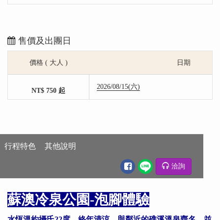
售價及出團日
價格 ( 大人 )
日期
2026/08/15(六)
NT$ 750 起
行程特色
其他說明
洽詢
行程特色
蘇澳冷泉公園-泡腳體驗
水恆溫約攝氏22度，終年清涼，與鄰近的礁溪溫泉齊名，並