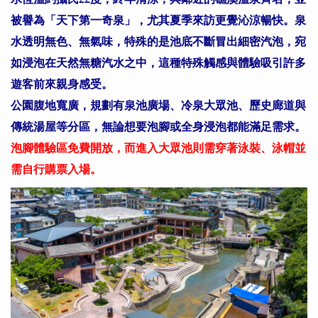
被譽為「天下第一奇泉」，尤其夏季來訪更覺沁涼暢快。泉
水透明無色、無氣味，特殊的是池底不斷冒出細密汽泡，宛
如浸泡在天然無糖汽水之中，這種特殊觸感與體驗吸引許多
遊客前來親身感受。
公園腹地寬廣，規劃有泉池廣場、冷泉大眾池、歷史廊道與
傳統湯屋等分區，無論想要泡腳或全身浸泡都能滿足需求。
泡腳體驗區免費開放，而進入大眾池則需穿著泳裝、泳帽並
需自行購票入場。