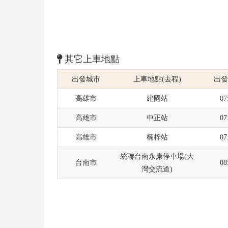
其它上車地點
出發城市
上車地點(去程)
出
高雄市
建國站
07
高雄市
中正站
07
高雄市
楠梓站
07
統聯台南永康停車場(大
台南市
08
灣交流道)