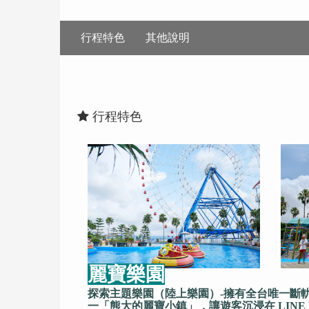
行程特色
其他說明
行程特色
麗寶樂園
探索主題樂園（陸上樂園）-擁有全台唯一斷
一「熊大的麗寶小鎮」，讓遊客沉浸在 LINE F