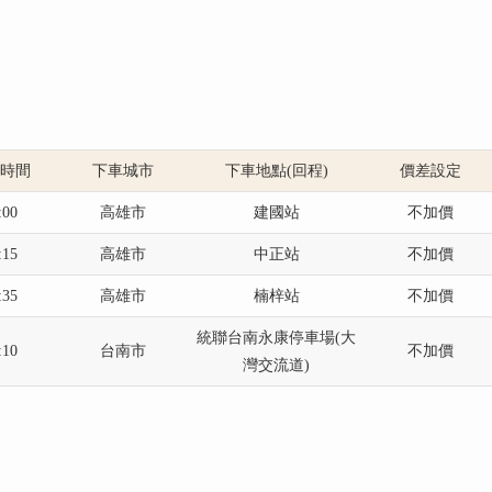
發時間
下車城市
下車地點(回程)
價差設定
:00
高雄市
建國站
不加價
:15
高雄市
中正站
不加價
:35
高雄市
楠梓站
不加價
統聯台南永康停車場(大
:10
台南市
不加價
灣交流道)