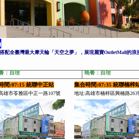
)
格，搭配全臺灣最大摩天輪「天空之夢」，展現麗寶OutletMall
餐：自理
晚餐：自理
間:07:15 統聯中正站
集合時間:07:35 統聯楠梓
:高雄市苓雅區中正一路107號
地址:高雄市楠梓區興楠路263