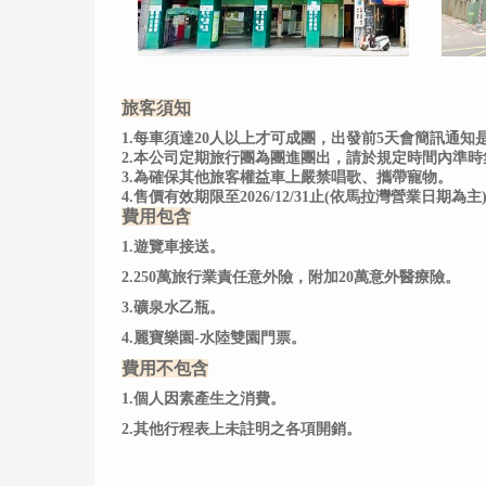
旅客須知
1.每車須達20人以上才可成團，出發前5天會簡訊通知
2.本公司定期旅行團為團進團出，請於規定時間內準
3.為確保其他旅客權益車上嚴禁唱歌、攜帶寵物。
4.售價有效期限至2026/12/31止(依馬拉灣營業日期為主
費用包含
1.遊覽車接送。
2.250萬旅行業責任意外險，附加20萬意外醫療險。
3.礦泉水乙瓶。
4.麗寶樂園-水陸雙園門票。
費用不包含
1.個人因素產生之消費。
2.其他行程表上未註明之各項開銷。