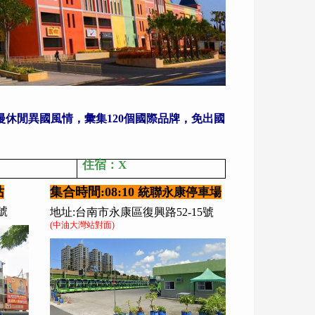
的浪漫休閒異國風情，彙集120個國際品牌，免出國
住宿：X
站
集合時間:08:10
統聯永康停車場
號
地址:台南市永康區復興路52-15號
(中油大灣站對面)