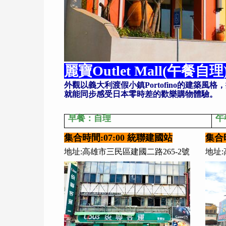
麗寶Outlet Mall(午餐自理
外觀以義大利渡假小鎮Portofino的建築風
就能同步感受日本零時差的歡樂購物體驗。
早餐：自理
午
集合時間:07:00 統聯建國站
集合時
地址:高雄市三民區建國二路265-2號
地址