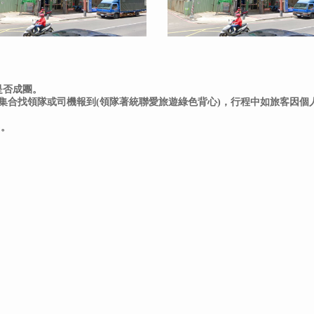
是否成團。
時集合找領隊或司機報到(領隊著統聯愛旅遊綠色背心)，行程中如旅客因
)。