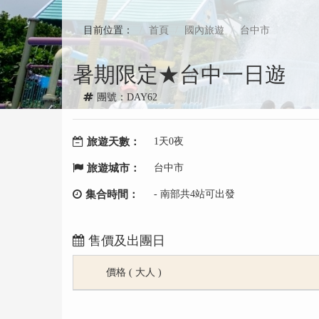
目前位置：
首頁
國內旅遊
台中市
暑期限定★台中一日遊
團號：DAY62
旅遊天數：
1天0夜
旅遊城市：
台中市
集合時間：
- 南部共4站可出發
售價及出團日
價格 ( 大人 )