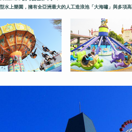
型水上樂園，擁有全亞洲最大的人工造浪池「大海嘯」與多項高