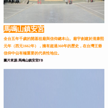
馬鳴山鎮安宮
全台五年千歲的開基祖廟與信仰總本山。廟宇創建於清康熙
元年（西元1662年），擁有超過360年的歷史，在台灣王爺
信仰中佔有極重要的代表性地位。
圖片來源:馬鳴山鎮安宮FB