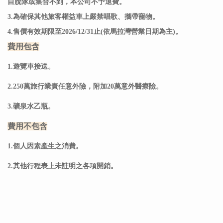
自脫隊或集合不到，本公司不予退費。
3.為確保其他旅客權益車上嚴禁唱歌、攜帶寵物。
4.售價有效期限至2026/12/31止(依馬拉灣營業日期為主)。
費用包含
1.遊覽車接送。
2.250萬旅行業責任意外險，附加20萬意外醫療險。
3.礦泉水乙瓶。
費用不包含
1.個人因素產生之消費。
2.其他行程表上未註明之各項開銷。