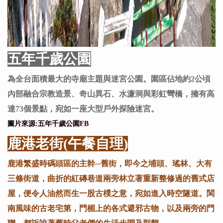
五年千歲公園
為全台面積最大的寺廟主題與迷宮公園。園區佔地約2公頃
內部融合宗教造景、奇山異石、水濂洞與彩虹彎橋，擁有高
達73個景點，宛如一座大型戶外探險迷宮。
圖片來源:五年千歲公園FB
鹿港老街(午餐自理)
鹿港繁盛時碼頭區的主幹─舊街，即今之埔頭、瑤林、大有
三條街道，曲折的紅磚巷道兩旁林立著重新整修過的舊式店
屋，便令人油然而生一股古樸之意，宛如進入時空隧道。閩
南風味的古老宅第，門楣上的各式避邪古物，以及兩旁的門