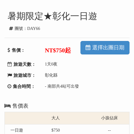
暑期限定★彰化一日遊
團號：DAY66
選擇出團日期
NT
$750起
售價：
旅遊天數：
1天0夜
旅遊城市：
彰化縣
集合時間：
- 南部共4站可出發
售價表
大人
小孩佔床
一日遊
$750
--