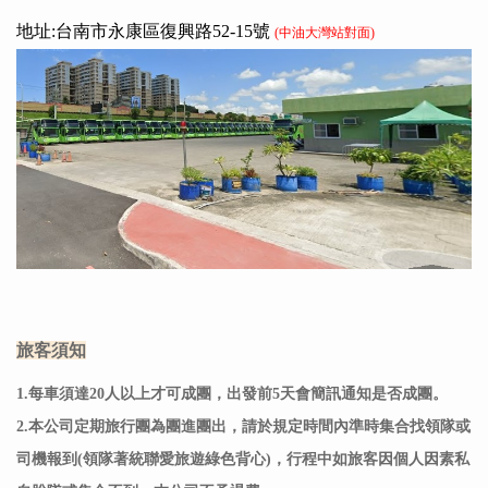
地址:台南市永康區復興路52-15號
(中油大灣站對面)
旅客須知
1.每車須達20人以上才可成團，出發前5天會簡訊通知是否成團。
2.本公司定期旅行團為團進團出，請於規定時間內準時集合找領隊或
司機報到(領隊著統聯愛旅遊綠色背心)，行程中如旅客因個人因素私