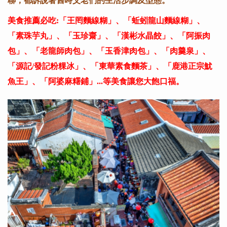
聯，都訴說著舊時父老們的生活步調及型態。
美食推薦必吃:「王罔麵線糊」、「蚯蚓龍山麵線糊」、
「素珠芋丸」、「玉珍齋」、「漢彬水晶餃」、「阿振肉
包」、「老龍師肉包」、「玉香津肉包」、「肉羹泉」、
「源記/發記粉粿冰」、「東華素食麵茶」、「鹿港正宗魷
魚王」、「阿婆麻糬鋪」...等美食讓您大飽口福。