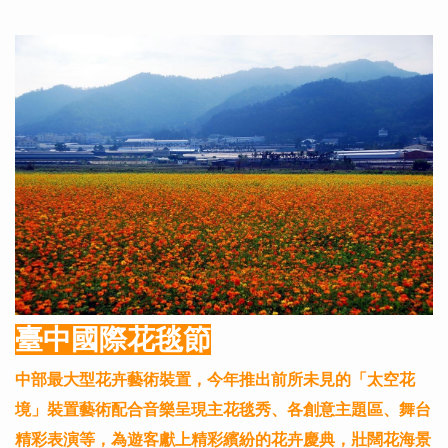
臺中國際花毯節
中部最大型花卉藝術裝置，今年推出前所未見的「太空花
境」裝置藝術配合音樂呈現主花毯秀、各創意主題區、舞台
精彩表演等，為遊客獻上精彩繽紛的花卉慶典，壯闊花海景