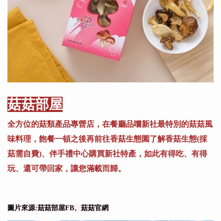
菇菇部屋
全方位的菇類產品專營店，在餐廳品嚐新社最特別的菇菇風
味料理，飽餐一頓之後再前往香菇生態園了解香菇生態(採
菇需自費)、伴手禮中心購買新社特產，如此有得吃、有得
玩、還可帶回家，讓您滿載而歸。
圖片來源:菇菇部屋FB、菇菇官網