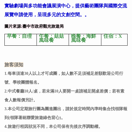
實驗劇場與多功能會議展演中心，提供藝術團隊與國際交流
展覽申請使用，呈現多元的文創空間。。
圖片來源:臺中市政府觀光旅遊局
早餐：自理
午餐：菇菇
晚餐：海鮮
住宿：X
風味餐
風味餐
旅客須知
1.每車須達30人以上才可成團，如人數不足須補足差額歡迎公司行
號、學校團體報名。
2.中式餐廳10人/桌，若未滿10人要開一桌請補足開桌差價；若有素
食人數報價另計。
3.本公司定期旅行團為團進團出，請於規定時間內準時集合找領隊報
到(領隊著統聯愛旅遊綠色背心)。
4.旅遊行程因狀況不同，本公司保有先後次序調動權。