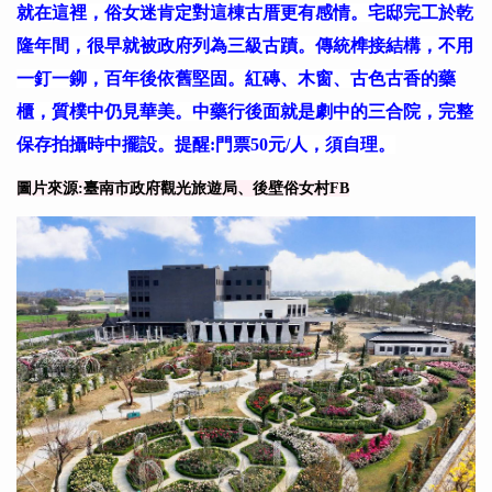
就在這裡，俗女迷肯定對這棟古厝更有感情。宅邸完工於乾
隆年間，很早就被政府列為三級古蹟。傳統榫接結構，不用
一釘一鉚，百年後依舊堅固。紅磚、木窗、古色古香的藥
櫃，質樸中仍見華美。中藥行後面就是劇中的三合院，完整
保存拍攝時中擺設。提醒:門票50元/人，須自理。
圖片來源:臺南市政府觀光旅遊局、後壁俗女村FB