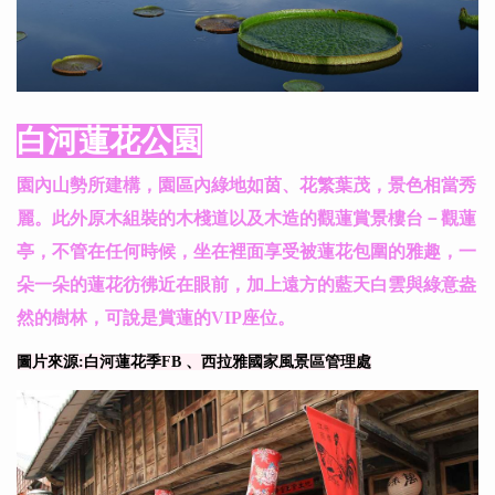
白河蓮花公園
園內山勢所建構，園區內綠地如茵、花繁葉茂，景色相當秀
麗。此外原木組裝的木棧道以及木造的觀蓮賞景樓台－觀蓮
亭，不管在任何時候，坐在裡面享受被蓮花包圍的雅趣，一
朵一朵的蓮花彷彿近在眼前，加上遠方的藍天白雲與綠意盎
然的樹林，可說是賞蓮的VIP座位。
圖片來源:白河蓮花季FB 、西拉雅國家風景區管理處