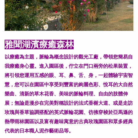
雅聞湖濱療癒森林
以療癒為主題，脈輪為概念設計的觀光工廠，帶領您簡易自
我療癒身心靈。進入園區後，佇立在門口兩旁的松果裝置，
將引領您運用五感的眼、耳、鼻、舌、身，一起體驗宇宙智
慧，您可以在園區中享受到豐富的絢麗色彩、悅耳的大自然
樂曲、清新的草木花香、美味的脈輪料理、自由的肢體伸
展；無論是漫步在完美對稱設計的法式香榭大道、或是走訪
玫瑰與香草協調搭配的英式脈輪花園、彷彿穿梭於亞馬遜的
熱帶雨林園區以及富有趣味寓意的古典玫瑰園區和眾多經典
代表的日本職人泥作藝術品等。