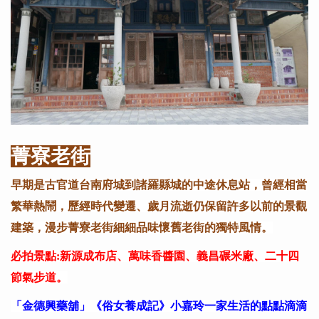
菁寮老街
早期是古官道台南府城到諸羅縣城的中途休息站，曾經相當
繁華熱鬧，歷經時代變遷、歲月流逝仍保留許多以前的景觀
建築，漫步菁寮老街細細品味懷舊老街的獨特風情。
必拍景點:新源成布店、萬味香醬園、義昌碾米廠、二十四
節氣步道。
「金德興藥舖」《俗女養成記》小嘉玲一家生活的點點滴滴