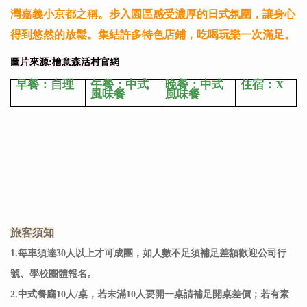
灣嘉義小京都之稱。步入園區感受濃厚的日式氛圍，讓身心
得到悠然的放鬆。集結許多特色店鋪，吃喝玩樂一次滿足。
圖片來源:檜意森活村官網
早餐：自理
午餐：中式
晚餐：中式
住宿：X
風味餐
風味餐
旅客須知
1.每車須達30人以上才可成團，如人數不足須補足差額歡迎公司行
號、學校團體報名。
2.中式餐廳10人/桌，若未滿10人要開一桌請補足開桌差價；若有素