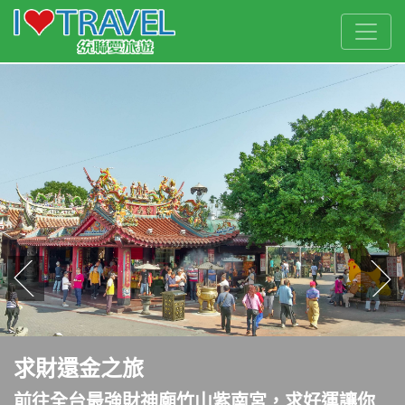
往前
往
求財還金之旅
前往全台最強財神廟竹山紫南宮，求好運讓你