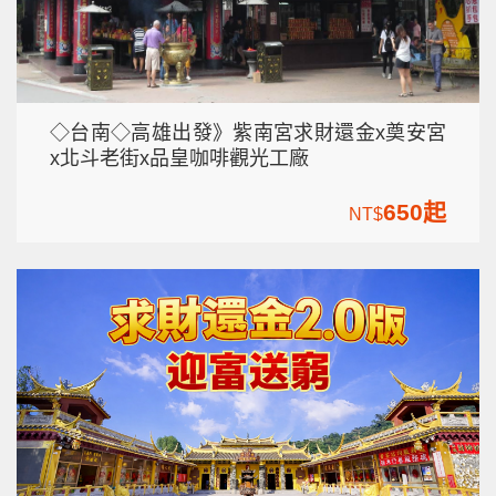
◇台南◇高雄出發》紫南宮求財還金x奠安宮
x北斗老街x品皇咖啡觀光工廠
650起
NT$