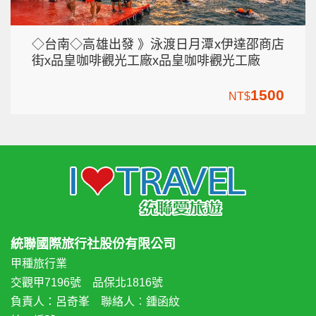
◇台南◇高雄出發 》泳渡日月潭x伊達邵商店
街x品皇咖啡觀光工廠x品皇咖啡觀光工廠
1500
NT$
統聯國際旅行社股份有限公司
甲種旅行業
交觀甲7196號 品保北1816號
負責人：呂奇峯 聯絡人︰鍾函紋