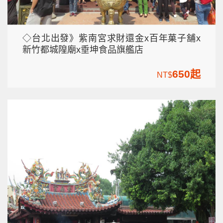
◇台北出發》紫南宮求財還金x百年菓子舖x
新竹都城隍廟x垂坤食品旗艦店
650起
NT$