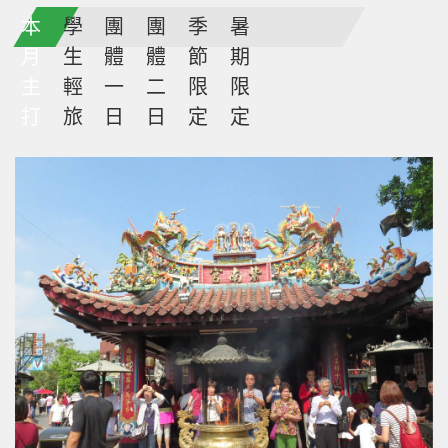
本
學
團
團
季
暑
月
生
體
體
節
期
主
輕
一
二
限
限
打
旅
日
日
定
定