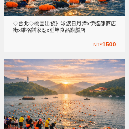
◇台北◇桃園出發》泳渡日月潭x伊達邵商店
街x維格餅家廟x垂坤食品旗艦店
1500
NT$