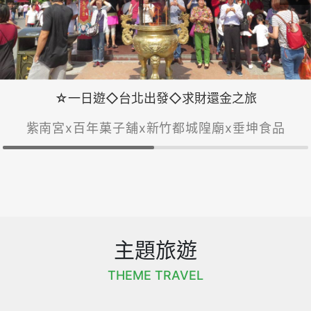
☆一日遊◇台北出發◇求財還金之旅
紫南宮x百年菓子舖x新竹都城隍廟x垂坤食品
主題旅遊
THEME TRAVEL