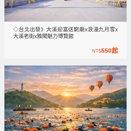
◇台北出發》大溪迎富送窮廟x浪漫九月雪x
大溪老街x雅聞魅力博覽館
550起
NT$